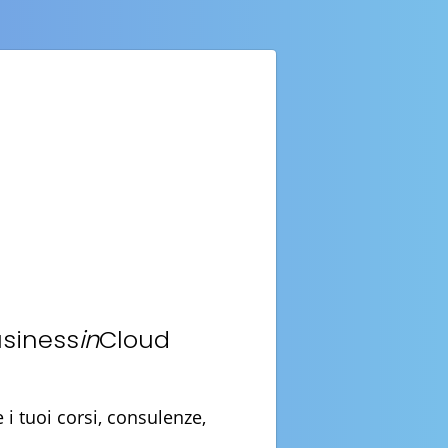
usiness
in
Cloud
i tuoi corsi, consulenze,