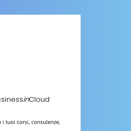
usiness
in
Cloud
i tuoi corsi, consulenze,